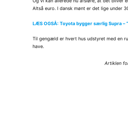
Og vi kan allerede nu afsløre, at det bliver e
Altså euro. I dansk mønt er det lige under 30 
LÆS OGSÅ: Toyota bygger særlig Supra – 
Til gengæld er hvert hus udstyret med en ru
have.
Artiklen f