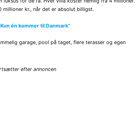
n luksus for de få. Hver villa koster nemlig fra 4 millioner.
millioner kr., når det er absolut billigst.
“Kun én kommer til Danmark”
mmelig garage, pool på taget, flere terasser og egen
ortsætter efter annoncen