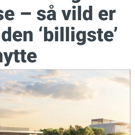
e – så vild er
den ‘billigste’
hytte