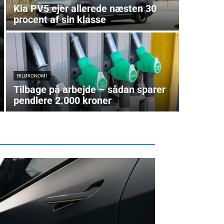
Kia PV5 ejer allerede næsten 30
procent af sin klasse
BILØKONOMI
Tilbage på arbejde – sådan sparer
pendlere 2.000 kroner