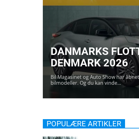
DANMARKS FLOTTE
DENMARK 2026
Bil Magasinet og Auto Show har åbne
bilmodeller. Og du kan vinde...
POPULÆRE ARTIKLER