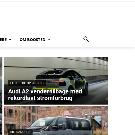
ERE
OM BOOSTED
ELBILER OG OPLADNING
Audi A2 vender tilbage med
rekordlavt strømforbrug
BILBRANCHEN