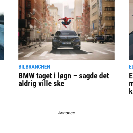
BILBRANCHEN
E
BMW taget i løgn – sagde det
E
aldrig ville ske
m
k
Annonce