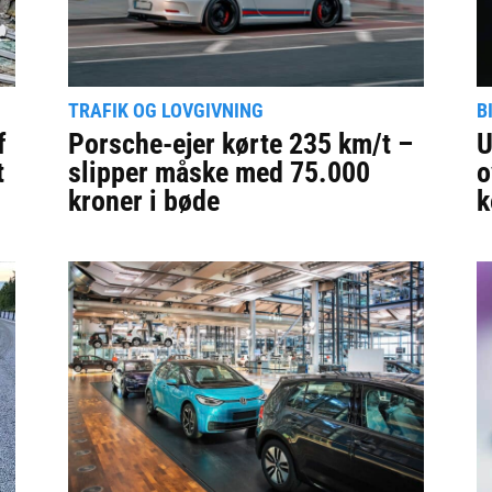
TRAFIK OG LOVGIVNING
B
f
Porsche-ejer kørte 235 km/t –
U
t
slipper måske med 75.000
o
kroner i bøde
k