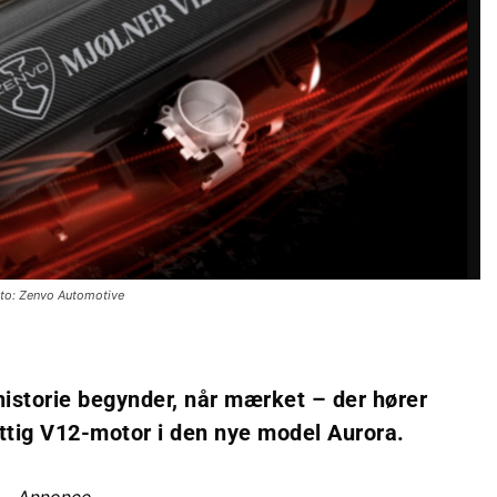
to: Zenvo Automotive
historie begynder, når mærket – der hører
ttig V12-motor i den nye model Aurora.
Annonce