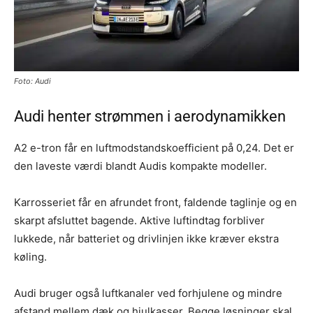
Foto: Audi
Audi henter strømmen i aerodynamikken
A2 e-tron får en luftmodstandskoefficient på 0,24. Det er
den laveste værdi blandt Audis kompakte modeller.
Karrosseriet får en afrundet front, faldende taglinje og en
skarpt afsluttet bagende. Aktive luftindtag forbliver
lukkede, når batteriet og drivlinjen ikke kræver ekstra
køling.
Audi bruger også luftkanaler ved forhjulene og mindre
afstand mellem dæk og hjulkasser. Begge løsninger skal