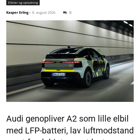
Elbiler og opladning
Kasper Erling
-
8. august 2026
0
Audi genopliver A2 som lille elbil
med LFP-batteri, lav luftmodstand