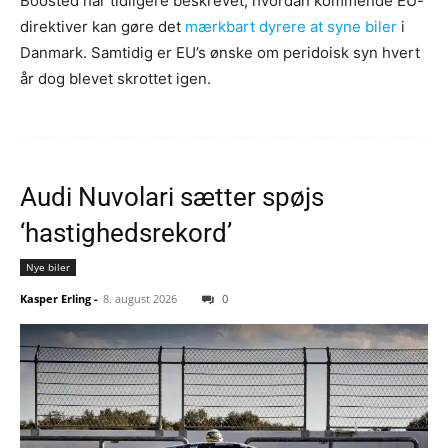
Boosted har tidligere beskrevet, hvordan kommende EU-
direktiver kan gøre det
mærkbart dyrere at syne biler
i
Danmark. Samtidig er EU’s ønske om peridoisk syn hvert
år dog blevet skrottet igen.
Audi Nuvolari sætter spøjs
‘hastighedsrekord’
Nye biler
Kasper Erling
-
8. august 2026
0