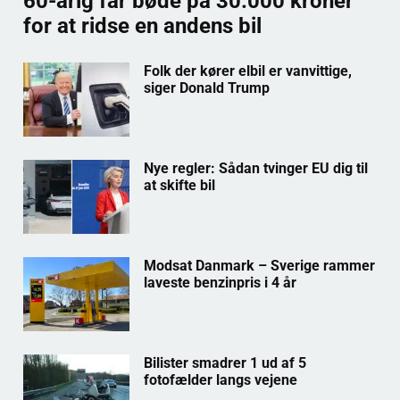
60-årig får bøde på 30.000 kroner
for at ridse en andens bil
Folk der kører elbil er vanvittige,
siger Donald Trump
Nye regler: Sådan tvinger EU dig til
at skifte bil
Modsat Danmark – Sverige rammer
laveste benzinpris i 4 år
Bilister smadrer 1 ud af 5
fotofælder langs vejene