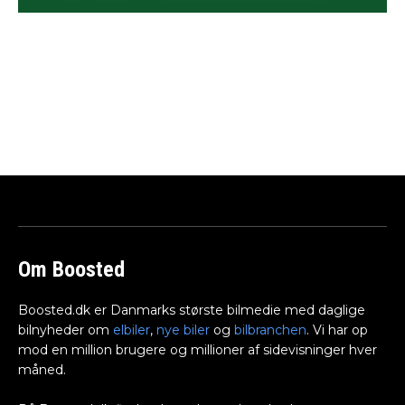
Om Boosted
Boosted.dk er Danmarks største bilmedie med daglige
bilnyheder om
elbiler
,
nye biler
og
bilbranchen
. Vi har op
mod en million brugere og millioner af sidevisninger hver
måned.