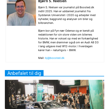
Bjørn S. Nielsen
Bjørn S. Nielsen var journalist på Boosted.dk
indtil 2025. Han er uddannet journalist fra
Syddansk Universitet i 2020 og arbejder med
nyheder, baggrund og analyser om biler og
bilbranchen.
Bjørn bor på Fyn nær Odense og er kendt på
redaktionen for sin store viden om bilernes
historie. Han er vokset op med en forkærlighed
for BMW, men drømmer også om en Audi A8 D3
i lang udgave med W12-motor. I hverdagen
kører han – naturligvis – BMW.
Mail:
bj@boosted.dk