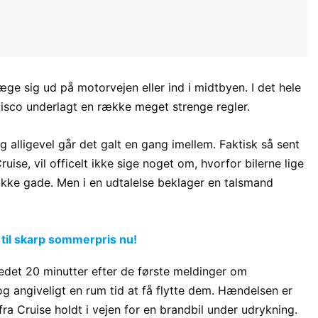
e sig ud på motorvejen eller ind i midtbyen. I det hele
cisco underlagt en række meget strenge regler.
g alligevel går det galt en gang imellem. Faktisk så sent
uise, vil officelt ikke sige noget om, hvorfor bilerne lige
fikke gade. Men i en udtalelse beklager en talsmand
 til skarp sommerpris nu!
edet 20 minutter efter de første meldinger om
og angiveligt en rum tid at få flytte dem. Hændelsen er
fra Cruise holdt i vejen for en brandbil under udrykning.