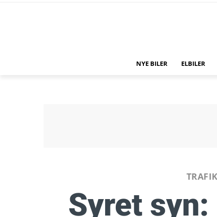
NYE BILER
ELBILER
TRAFI
Syret syn