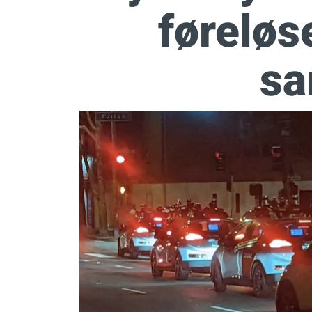
føreløs
s