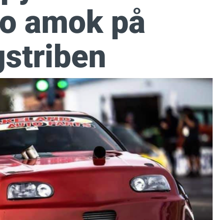
do amok på
gstriben