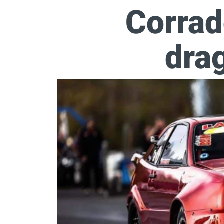
Corra
dra