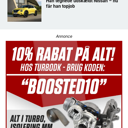
Han tegnede udskældt Nissan – nu
får han topjob
Annonce