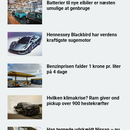
Batterier til nye elbiler er næsten
umulige at genbruge
Hennessey Blackbird har verdens
kraftigste sugemotor
Benzinprisen falder 1 krone pr. liter
på 4 dage
Hvilken klimakrise? Ram giver ond
pickup over 900 hestekræfter
Han tegnede udskældt Nissan – nu