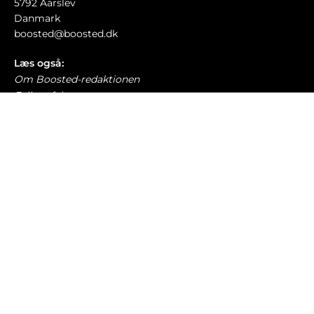
5792 Aarslev
Danmark
boosted@boosted.dk
Læs også:
Om Boosted-redaktionen
Fejl og fakta
Retningslinjer for debat
Cookie- og privatlivspolitik
Etiske retningslinjer
AI-politik
Har du læst?
Porsche-ejer kørte 235 km/t – slipper måske
med 75.000 kroner i bøde
TRAFIK OG LOVGIVNING
7. august 2026
USA vil kopiere Kina – overvejer at forbyde
Teslas kendetegn