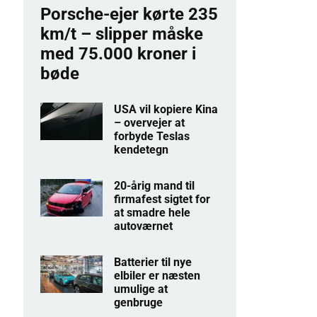
Porsche-ejer kørte 235
km/t – slipper måske
med 75.000 kroner i
bøde
USA vil kopiere Kina
– overvejer at
forbyde Teslas
kendetegn
20-årig mand til
firmafest sigtet for
at smadre hele
autoværnet
Batterier til nye
elbiler er næsten
umulige at
genbruge