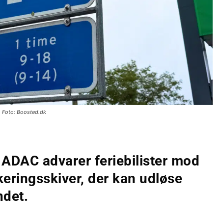
Foto: Boosted.dk
 ADAC advarer feriebilister mod
keringsskiver, der kan udløse
ndet.