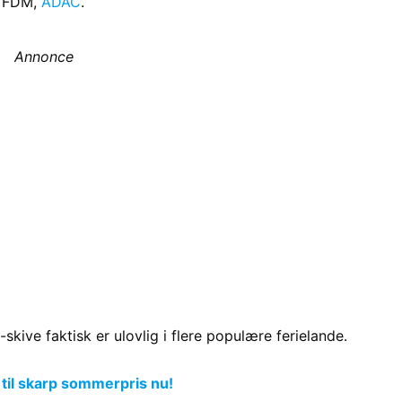
å FDM,
ADAC
.
Annonce
kive faktisk er ulovlig i flere populære ferielande.
 til skarp sommerpris nu!