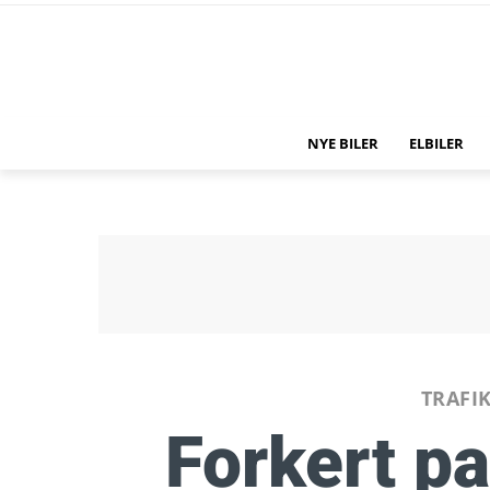
NYE BILER
ELBILER
TRAFI
Forkert p