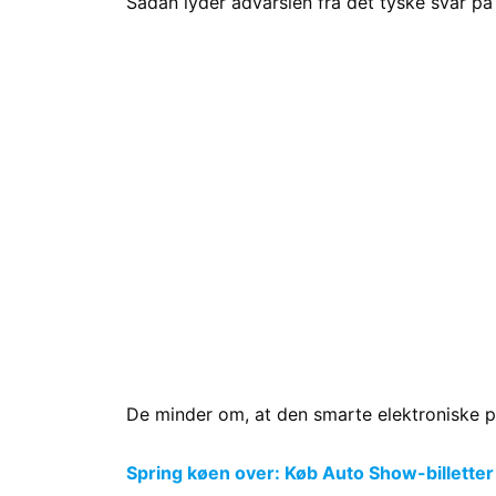
Sådan lyder advarslen fra det tyske svar p
De minder om, at den smarte elektroniske p-s
Spring køen over: Køb Auto Show-billetter