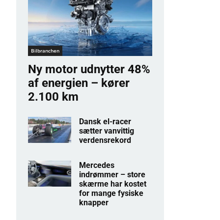
Bilbranchen
Ny motor udnytter 48%
af energien – kører
2.100 km
Dansk el-racer
sætter vanvittig
verdensrekord
Mercedes
indrømmer – store
skærme har kostet
for mange fysiske
knapper