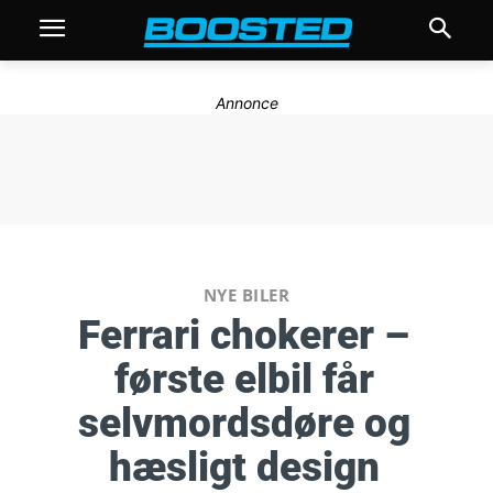
Annonce
NYE BILER
Ferrari chokerer –
første elbil får
selvmordsdøre og
hæsligt design