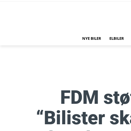
NYE BILER
ELBILER
FDM støt
“Bilister sk