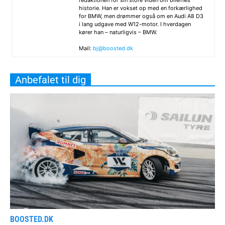
redaktionen for sin store viden om bilernes
historie. Han er vokset op med en forkærlighed
for BMW, men drømmer også om en Audi A8 D3
i lang udgave med W12-motor. I hverdagen
kører han – naturligvis – BMW.
Mail:
bj@boosted.dk