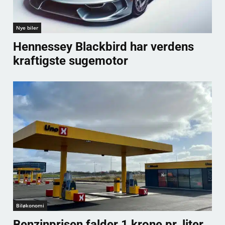
Nye biler
Hennessey Blackbird har verdens
kraftigste sugemotor
Biløkonomi
Benzinprisen falder 1 krone pr. liter