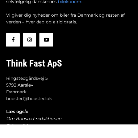
selvfølgelig danskernes
biløkonomi
.
Vi giver dig nyheder om biler fra Danmark og resten af
verden – hver dag og altid gratis.
Think Fast ApS
Ringstedgårdsvej 5
5792 Aarslev
Danmark
boosted@boosted.dk
Læs også:
Om Boosted-redaktionen
Fejl og fakta
Retningslinjer for debat