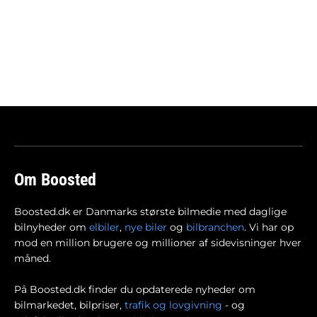
Om Boosted
Boosted.dk er Danmarks største bilmedie med daglige
bilnyheder om
elbiler
,
nye biler
og
bilbranchen
. Vi har op
mod en million brugere og millioner af sidevisninger hver
måned.
På Boosted.dk finder du opdaterede nyheder om
bilmarkedet, bilpriser,
trafik og lovgivning
- og