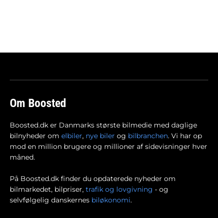
Om Boosted
Boosted.dk er Danmarks største bilmedie med daglige
bilnyheder om
elbiler
,
nye biler
og
bilbranchen
. Vi har op
mod en million brugere og millioner af sidevisninger hver
måned.
På Boosted.dk finder du opdaterede nyheder om
bilmarkedet, bilpriser,
trafik og lovgivning
- og
selvfølgelig danskernes
biløkonomi
.