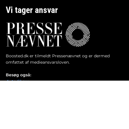
Vi tager ansvar
Boosted.dk er tilmeldt Pressenævnet og er dermed
omfattet af medieansvarsloven.
Besøg også:
Auto Show
Billig bilforsikring
Alle bilnyheder
© 2013-2026 Copyright - Boosted.dk - Think Fast ApS -
Ansvarshavende redaktør: Kasper Erling -
ke@boosted.dk