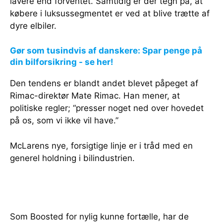
lavere end forventet. Samtidig er der tegn på, at
købere i luksussegmentet er ved at blive trætte af
dyre elbiler.
Gør som tusindvis af danskere: Spar penge på
din bilforsikring - se her!
Den tendens er blandt andet blevet påpeget af
Rimac-direktør Mate Rimac. Han mener, at
politiske regler; “presser noget ned over hovedet
på os, som vi ikke vil have.”
McLarens nye, forsigtige linje er i tråd med en
generel holdning i bilindustrien.
Som Boosted for nylig kunne fortælle, har de