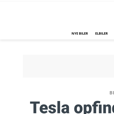
NYE BILER
ELBILER
B
Tesla opfi