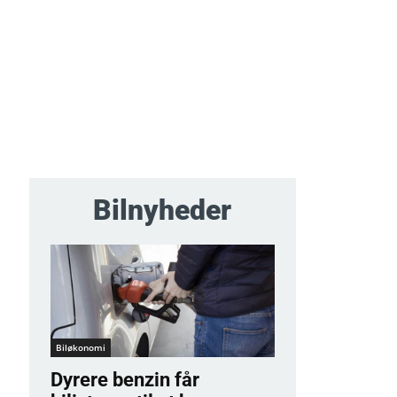
Bilnyheder
Biløkonomi
Dyrere benzin får