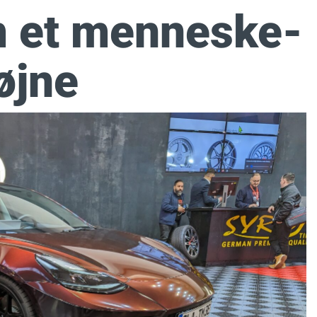
m et menneske-
øjne