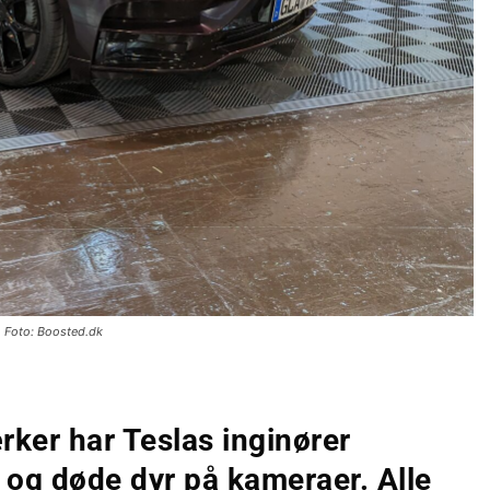
Foto: Boosted.dk
ker har Teslas inginører
og døde dyr på kameraer. Alle