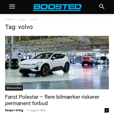
Home
Tags
Volvo
Tag: volvo
Bilbranchen
Først Polestar – flere bilmærker riskerer
permanent forbud
Kasper Erling
-
7. august 2026
0