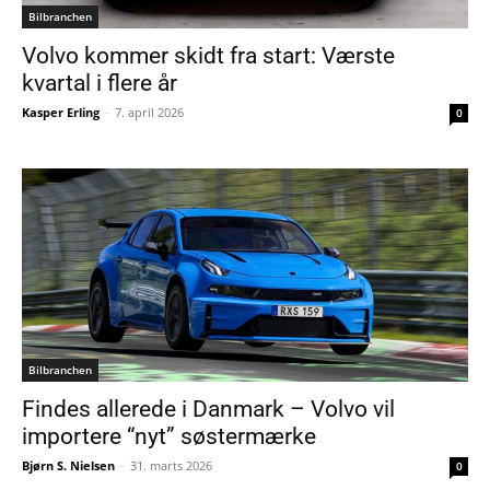
Bilbranchen
Volvo kommer skidt fra start: Værste
kvartal i flere år
Kasper Erling
-
7. april 2026
0
Bilbranchen
Findes allerede i Danmark – Volvo vil
importere “nyt” søstermærke
Bjørn S. Nielsen
-
31. marts 2026
0