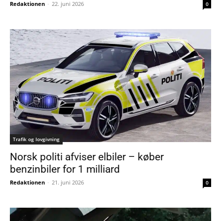
Redaktionen
-
22. juni 2026
0
Trafik og lovgivning
Norsk politi afviser elbiler – køber
benzinbiler for 1 milliard
Redaktionen
-
21. juni 2026
0