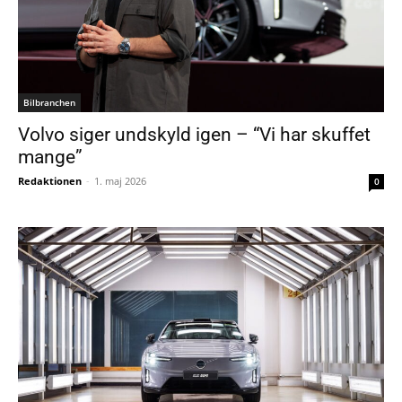
Bilbranchen
Volvo siger undskyld igen – “Vi har skuffet
mange”
Redaktionen
-
1. maj 2026
0