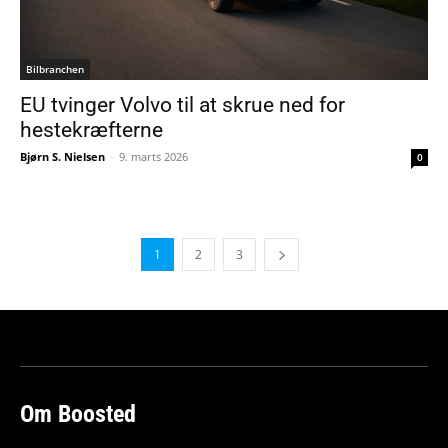
Bilbranchen
EU tvinger Volvo til at skrue ned for
hestekræfterne
Bjørn S. Nielsen
-
9. marts 2026
0
1
2
3
Om Boosted