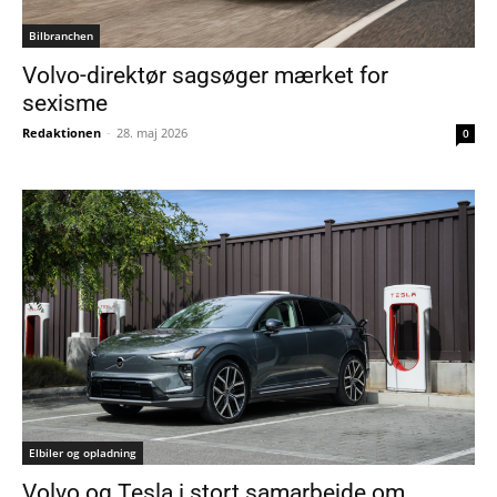
Bilbranchen
Volvo-direktør sagsøger mærket for
sexisme
Redaktionen
-
28. maj 2026
0
Elbiler og opladning
Volvo og Tesla i stort samarbejde om