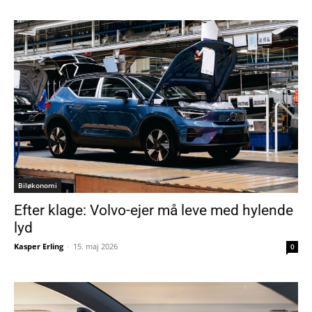
Biløkonomi
Efter klage: Volvo-ejer må leve med hylende
lyd
Kasper Erling
-
15. maj 2026
0