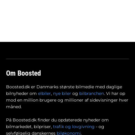
Om Boosted
Boosted.dk er Danmarks største bilmedie med daglige
bilnyheder om
elbiler
,
nye biler
og
bilbranchen
. Vi har op
mod en million brugere og millioner af sidevisninger hver
måned.
På Boosted.dk finder du opdaterede nyheder om
bilmarkedet, bilpriser,
trafik og lovgivning
- og
selvfølgelig danskernes
biløkonomi
.