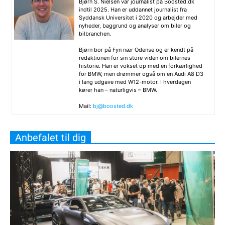
Bjørn S. Nielsen var journalist på Boosted.dk
indtil 2025. Han er uddannet journalist fra
Syddansk Universitet i 2020 og arbejder med
nyheder, baggrund og analyser om biler og
bilbranchen.
Bjørn bor på Fyn nær Odense og er kendt på
redaktionen for sin store viden om bilernes
historie. Han er vokset op med en forkærlighed
for BMW, men drømmer også om en Audi A8 D3
i lang udgave med W12-motor. I hverdagen
kører han – naturligvis – BMW.
Mail:
bj@boosted.dk