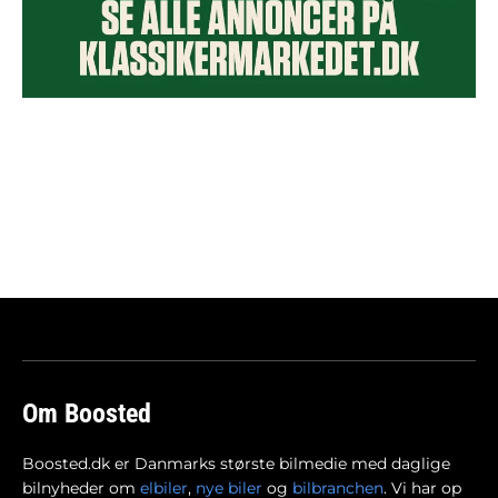
Om Boosted
Boosted.dk er Danmarks største bilmedie med daglige
bilnyheder om
elbiler
,
nye biler
og
bilbranchen
. Vi har op