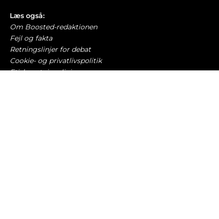
Læs også:
Om Boosted-redaktionen
Fejl og fakta
Retningslinjer for debat
Cookie- og privatlivspolitik
Etiske retningslinjer
AI-politik
Har du læst?
Folk der kører elbil er vanvittige, siger Donald
Trump
BILBRANCHEN
6. august 2026
Nye regler: Sådan tvinger EU dig til at skifte bil
TRAFIK OG LOVGIVNING
6. august 2026
Modsat Danmark – Sverige rammer laveste