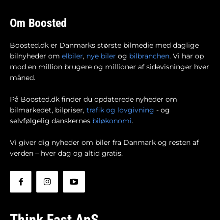
Om Boosted
Boosted.dk er Danmarks største bilmedie med daglige
bilnyheder om
elbiler
,
nye biler
og
bilbranchen
. Vi har op
mod en million brugere og millioner af sidevisninger hver
måned.
På Boosted.dk finder du opdaterede nyheder om
bilmarkedet, bilpriser,
trafik og lovgivning
- og
selvfølgelig danskernes
biløkonomi
.
Vi giver dig nyheder om biler fra Danmark og resten af
verden – hver dag og altid gratis.
Think Fast ApS