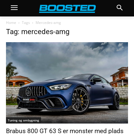
Home
Tags
Mercedes-amg
Tag: mercedes-amg
Tuning og ombygning
Brabus 800 GT 63 S er monster med plads