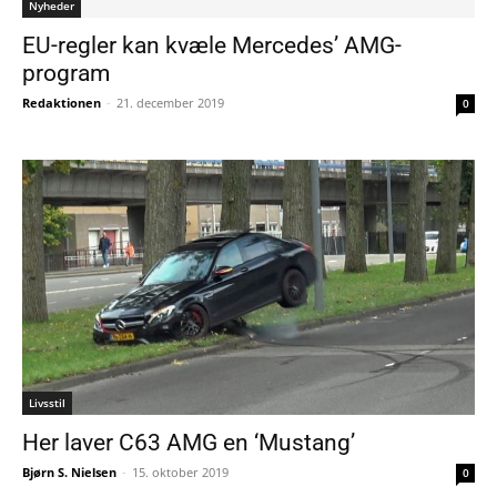
Nyheder
EU-regler kan kvæle Mercedes’ AMG-
program
Redaktionen
-
21. december 2019
0
Livsstil
Her laver C63 AMG en ‘Mustang’
Bjørn S. Nielsen
-
15. oktober 2019
0