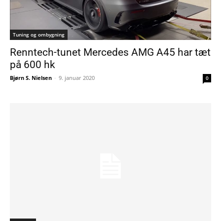
Tuning og ombygning
Renntech-tunet Mercedes AMG A45 har tæt
på 600 hk
Bjørn S. Nielsen
-
9. januar 2020
0