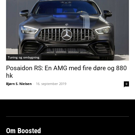
Tuning og ombygning
Posaidon RS: En AMG med fire døre og 880
hk
Bjørn S. Nielsen
-
16. september 2019
0
Om Boosted