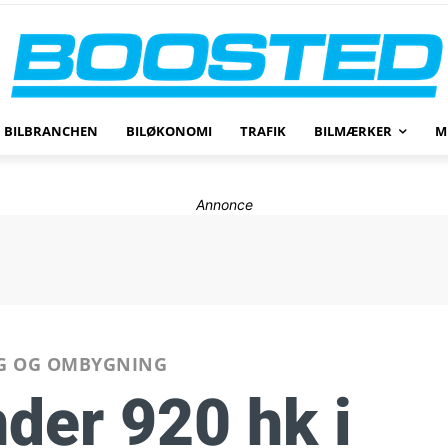
BILBRANCHEN
BILØKONOMI
TRAFIK
BILMÆRKER
M
Annonce
G OG OMBYGNING
nder 920 hk i