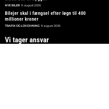
NYE BILER
9. august 2026
Bilejer skal i fængsel efter løgn til 400
millioner kroner
TRAFIK OG LOVGIVNING
9. august 2026
Vi tager ansvar
Boosted.dk er tilmeldt Pressenævnet og er dermed
omfattet af medieansvarsloven.
Besøg også:
Auto Show
Billig bilforsikring