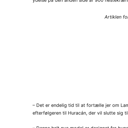
Artiklen f
– Det er endelig tid til at fortælle jer om L
efterfølgeren til Huracán, der vil slutte sig
– Denne helt nye model er designet fra bund