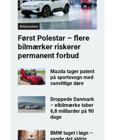
Bilbranchen
Først Polestar – flere
bilmærker riskerer
permanent forbud
Mazda tager patent
på sportsvogn med
vanvittige døre
Droppede Danmark
– elbilmærke taber
6,8 milliarder på 90
dage
BMW taget i løgn –
sagde det aldrig