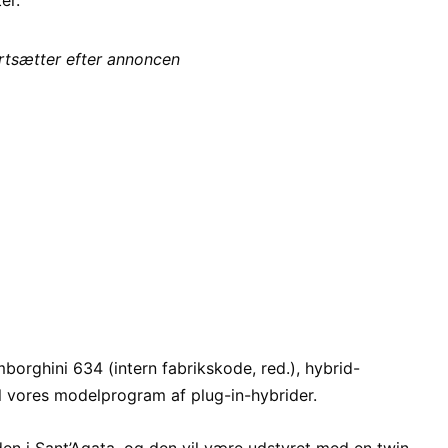
ortsætter efter annoncen
amborghini 634 (intern fabrikskode, red.), hybrid-
 til vores modelprogram af plug-in-hybrider.
en i Sant’Agata, og den vil være udstyret med en twin-