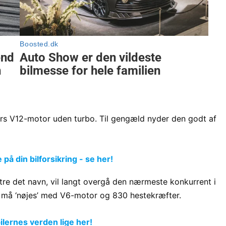
iters V12-motor uden turbo. Til gengæld nyder den godt af
å din bilforsikring - se her!
stre det navn, vil langt overgå den nærmeste konkurrent i
lo må ‘nøjes’ med V6-motor og 830 hestekræfter.
lernes verden lige her!