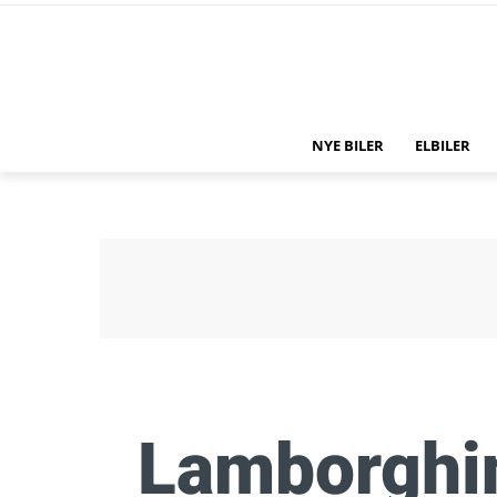
NYE BILER
ELBILER
Lamborghin