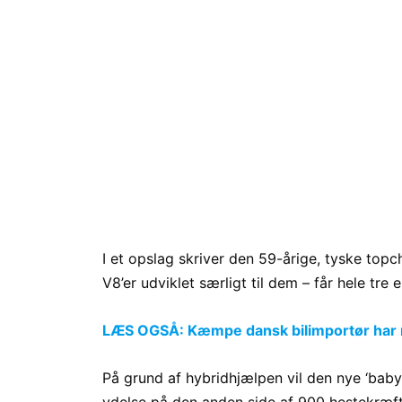
I et opslag skriver den 59-årige, tyske topc
V8’er udviklet særligt til dem – får hele tre
LÆS OGSÅ: Kæmpe dansk bilimportør har mi
På grund af hybridhjælpen vil den nye ‘baby
ydelse på den anden side af 900 hestekræft