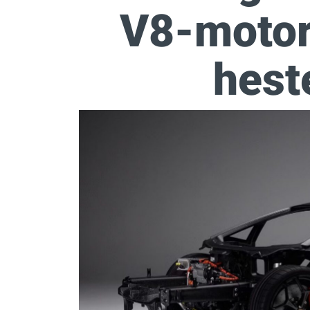
V8-motor
hest