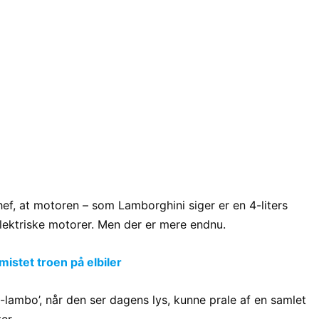
hef, at motoren – som Lamborghini siger er en 4-liters
 elektriske motorer. Men der er mere endnu.
stet troen på elbiler
-lambo’, når den ser dagens lys, kunne prale af en samlet
er.