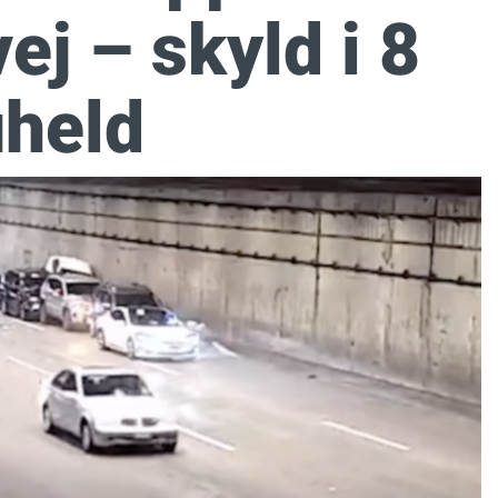
ej – skyld i 8
uheld