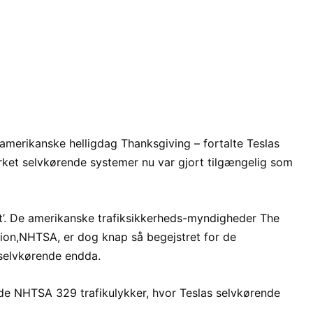
 amerikanske helligdag Thanksgiving – fortalte Teslas
rket selvkørende systemer nu var gjort tilgængelig som
et’. De amerikanske trafiksikkerheds-myndigheder The
tion,NHTSA, er dog knap så begejstret for de
 selvkørende endda.
rede NHTSA 329 trafikulykker, hvor Teslas selvkørende