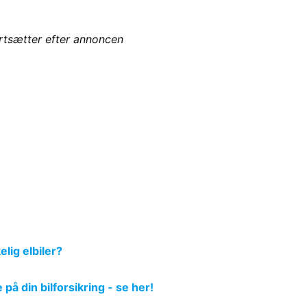
ortsætter efter annoncen
ig elbiler?
å din bilforsikring - se her!