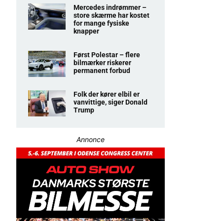
Mercedes indrømmer –
store skærme har kostet
for mange fysiske
knapper
Først Polestar – flere
bilmærker riskerer
permanent forbud
Folk der kører elbil er
vanvittige, siger Donald
Trump
Annonce