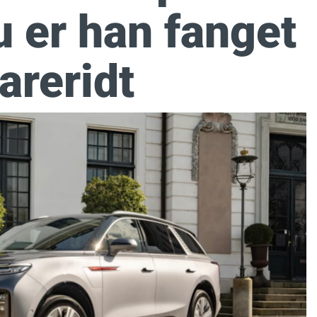
u er han fanget
areridt