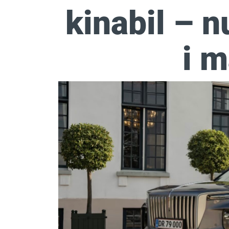
kinabil – n
i m