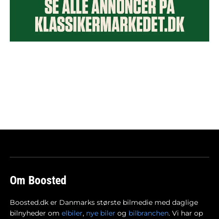
Om Boosted
Boosted.dk er Danmarks største bilmedie med daglige
bilnyheder om
elbiler
,
nye biler
og
bilbranchen
. Vi har op