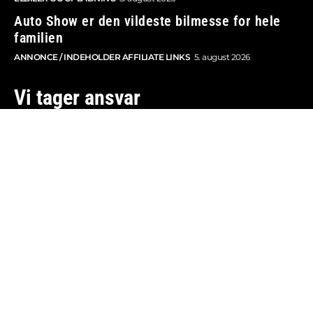
Auto Show er den vildeste bilmesse for hele
familien
ANNONCE / INDEHOLDER AFFILIATE LINKS
5. august 2026
Vi tager ansvar
Boosted.dk er tilmeldt Pressenævnet og er dermed
omfattet af medieansvarsloven.
Besøg også:
Auto Show
Billig bilforsikring
Alle bilnyheder