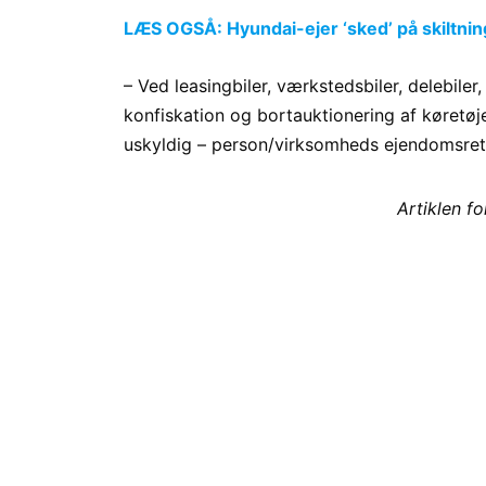
LÆS OGSÅ: Hyundai-ejer ‘sked’ på skiltninge
– Ved leasingbiler, værkstedsbiler, delebile
konfiskation og bortauktionering af køretø
uskyldig – person/virksomheds ejendomsret
Artiklen f