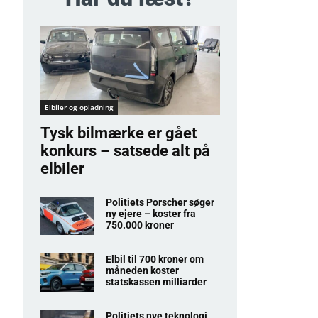
Elbiler og opladning
Tysk bilmærke er gået
konkurs – satsede alt på
elbiler
Politiets Porscher søger
ny ejere – koster fra
750.000 kroner
Elbil til 700 kroner om
måneden koster
statskassen milliarder
Politiets nye teknologi