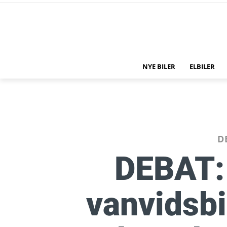
NYE BILER
ELBILER
D
DEBAT:
vanvidsbi