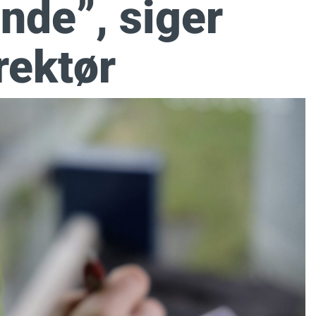
nde”, siger
rektør