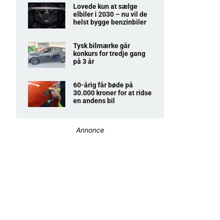
Lovede kun at sælge
elbiler i 2030 – nu vil de
helst bygge benzinbiler
Tysk bilmærke går
konkurs for tredje gang
på 3 år
60-årig får bøde på
30.000 kroner for at ridse
en andens bil
Annonce