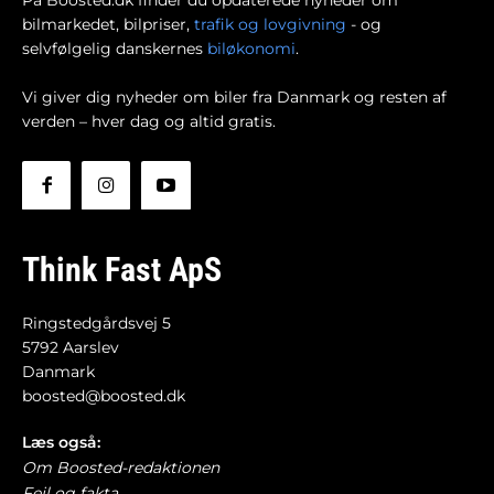
På Boosted.dk finder du opdaterede nyheder om
bilmarkedet, bilpriser,
trafik og lovgivning
- og
selvfølgelig danskernes
biløkonomi
.
Vi giver dig nyheder om biler fra Danmark og resten af
verden – hver dag og altid gratis.
Think Fast ApS
Ringstedgårdsvej 5
5792 Aarslev
Danmark
boosted@boosted.dk
Læs også:
Om Boosted-redaktionen
Fejl og fakta