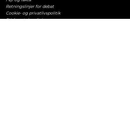
Retningslinjer for debat
Cookie- og privatlivspolitik
Etiske retningslinjer
AI-politik
Har du læst?
Dyrere benzin får bilisterne til at køre markant
mindre
BILØKONOMI
5. august 2026
Nu kommer 3 ud af 4 elbilbatterier fra Asien
ELBILER OG OPLADNING
5. august 2026
Auto Show er den vildeste bilmesse for hele
familien
ANNONCE / INDEHOLDER AFFILIATE LINKS
5. august 2026
Droppede Danmark – elbilmærke taber 6,8