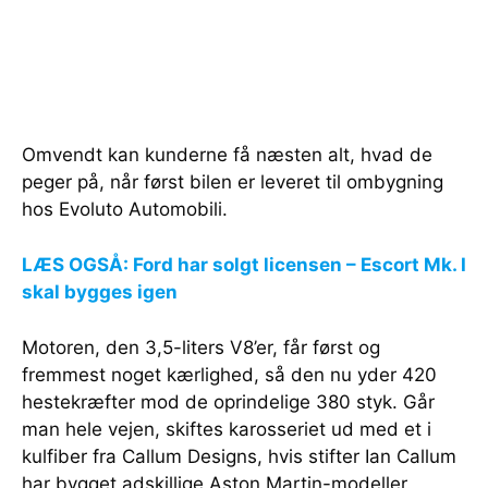
Omvendt kan kunderne få næsten alt, hvad de
peger på, når først bilen er leveret til ombygning
hos Evoluto Automobili.
LÆS OGSÅ: Ford har solgt licensen – Escort Mk. I
skal bygges igen
Motoren, den 3,5-liters V8’er, får først og
fremmest noget kærlighed, så den nu yder 420
hestekræfter mod de oprindelige 380 styk. Går
man hele vejen, skiftes karosseriet ud med et i
kulfiber fra Callum Designs, hvis stifter Ian Callum
har bygget adskillige Aston Martin-modeller.