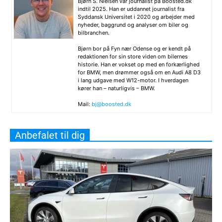
Bjørn S. Nielsen var journalist på Boosted.dk
indtil 2025. Han er uddannet journalist fra
Syddansk Universitet i 2020 og arbejder med
nyheder, baggrund og analyser om biler og
bilbranchen.
Bjørn bor på Fyn nær Odense og er kendt på
redaktionen for sin store viden om bilernes
historie. Han er vokset op med en forkærlighed
for BMW, men drømmer også om en Audi A8 D3
i lang udgave med W12-motor. I hverdagen
kører han – naturligvis – BMW.
Mail:
bj@boosted.dk