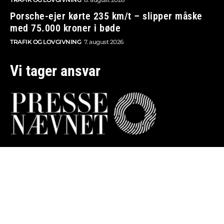
Porsche-ejer kørte 235 km/t – slipper måske
med 75.000 kroner i bøde
TRAFIK OG LOVGIVNING
7. august 2026
Vi tager ansvar
Boosted.dk er tilmeldt Pressenævnet og er dermed
omfattet af medieansvarsloven.
Besøg også:
Auto Show
Billig bilforsikring
Alle bilnyheder