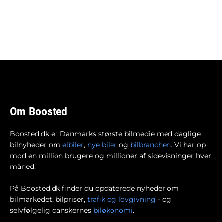
Om Boosted
Boosted.dk er Danmarks største bilmedie med daglige
bilnyheder om
elbiler
,
nye biler
og
bilbranchen
. Vi har op
mod en million brugere og millioner af sidevisninger hver
måned.
På Boosted.dk finder du opdaterede nyheder om
bilmarkedet, bilpriser,
trafik og lovgivning
- og
selvfølgelig danskernes
biløkonomi
.