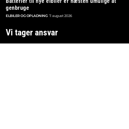
Batterier til nye elbiler er næsten umulige at
genbruge
ELBILER OG OPLADNING
7. august 2026
Vi tager ansvar
Boosted.dk er tilmeldt Pressenævnet og er dermed
omfattet af medieansvarsloven.
Besøg også:
Auto Show
Billig bilforsikring
Alle bilnyheder