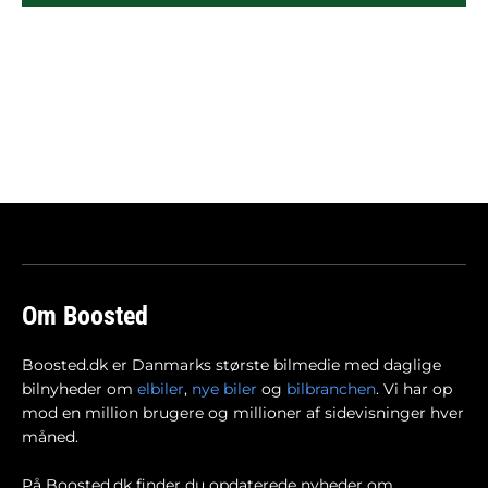
Om Boosted
Boosted.dk er Danmarks største bilmedie med daglige
bilnyheder om
elbiler
,
nye biler
og
bilbranchen
. Vi har op
mod en million brugere og millioner af sidevisninger hver
måned.
På Boosted.dk finder du opdaterede nyheder om