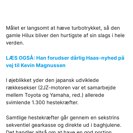
Målet er langsomt at hæve turbotrykket, så den
gamle Hilux bliver den hurtigste af sin slags i hele
verden.
LÆS OGSÅ: Han forudser dårlig Haas-nyhed på
vej til Kevin Magnussen
I øjeblikket yder den japansk udviklede
rækkesekser (2JZ-motoren var et samarbejde
mellem Toyota og Yamaha, red.) allerede
svimlende 1.300 hestekræfter.
Samtlige hestekræfter går gennem en sekstrins
sekventiel gearkasse og direkte ud i baghjulene.
Det handler altså om at have en god portion