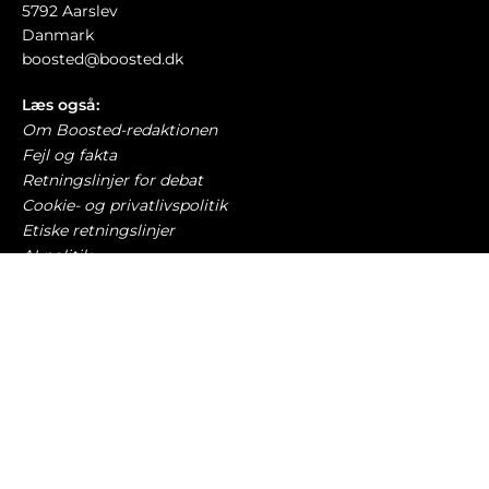
5792 Aarslev
Danmark
boosted@boosted.dk
Læs også:
Om Boosted-redaktionen
Fejl og fakta
Retningslinjer for debat
Cookie- og privatlivspolitik
Etiske retningslinjer
AI-politik
Har du læst?
Mercedes indrømmer – store skærme har
kostet for mange fysiske knapper
BILBRANCHEN
6. august 2026
Lovede kun at sælge elbiler i 2030 – nu vil de