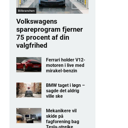
Bilbranchen
Volkswagens
spareprogram fjerner
75 procent af din
valgfrihed
Ferrari holder V12-
motoren i live med
mirakel-benzin
BMW taget i løgn –
sagde det aldrig
ville ske
Mekanikere vil
skide på
fagforening bag
Tesla-strejke