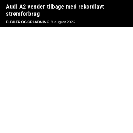
Audi A2 vender tilbage med rekordlavt
strømforbrug
ELBILER OG OPLADNING
8. august 2026
Kia PV5 ejer allerede næsten 30 procent af sin
klasse
BILBRANCHEN
8. august 2026
Vi tager ansvar
Boosted.dk er tilmeldt Pressenævnet og er dermed
omfattet af medieansvarsloven.
Besøg også: