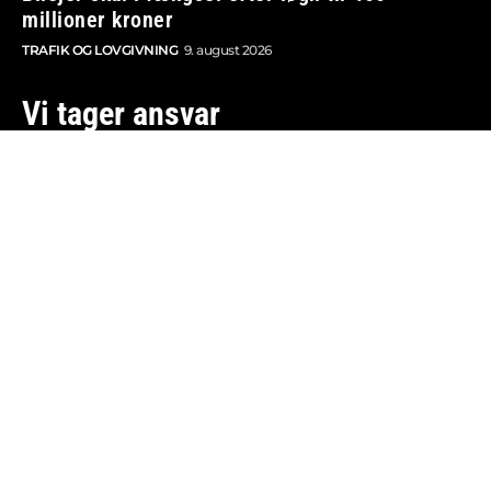
millioner kroner
TRAFIK OG LOVGIVNING
9. august 2026
Vi tager ansvar
Boosted.dk er tilmeldt Pressenævnet og er dermed
omfattet af medieansvarsloven.
Besøg også:
Auto Show
Billig bilforsikring
Alle bilnyheder