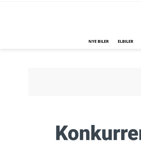
NYE BILER
ELBILER
Konkurren