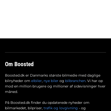
Om Boosted
Boosted.dk er Danmarks største bilmedie med daglige
bilnyheder om
elbiler
,
nye biler
og
bilbranchen
. Vi har op
mod en million brugere og millioner af sidevisninger hver
måned.
På Boosted.dk finder du opdaterede nyheder om
bilmarkedet, bilpriser,
trafik og lovgivning
- og