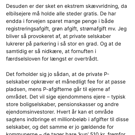
Desuden er der sket en ekstrem skævvridning, da
elbilsejere må holde alle steder gratis. De har
endda i forvejen sparet mange penge i både
registreringsafgift, grøn afgift, strømafgift mv. Jeg
bliver så provokeret af, at private selskaber
lukrerer på parkering i så stor en grad. Og at de
samtidig er så nidkære, at fornuften i
færdselsloven for længst er overtrådt.
Det forholder sig jo sådan, at de private P-
selskaber opkræver et månedligt fee for at passe
pladsen, mens P-afgifterne går til ejerne af
området. Det vil sige ejendommens ejere – typisk
store boligselskaber, pensionskasser og andre
ejendomsinvestorer. Hvert år kan et område
sagtens indbringe et millionbeløb i afgifter til disse
selskaber, og det samme er jo gældende for
kommunerne – de tager bare ‘kun’ 510 kr. fremfor