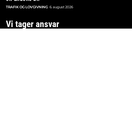
TRAFIK OG LOVGIVNING
6. august 2026
Vi tager ansvar
Boosted.dk er tilmeldt Pressenævnet og er dermed
omfattet af medieansvarsloven.
Besøg også:
Auto Show
Billig bilforsikring
Alle bilnyheder