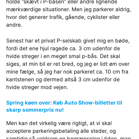
holde “skævt i P-båsen” eller andre lignende
mærkværdige situationer. Men jeg parkerer aldrig,
hvor det generer trafik, gående, cyklister eller
andre.
Senest har et privat P-selskab givet mig en bøde,
fordi det ene hjul ragede ca. 3 cm udenfor de
hvide streger i en meget smal p-bås. Det skal
siges, at min bil er ret bred, og jeg er lidt øm over
mine fælge, så jeg har nok parkeret ca. 10 cm fra
kantstenen og dermed altså 3 cm udenfor de
hvide streger mod vejen.
Spring køen over: Køb Auto Show-billetter til
skarp sommerpris nu!
Men kan det virkelig være rigtigt, at vi skal
acceptere parkeringsbetaling alle steder, og
samtidig så voldsom en begrænsning i tiden, man