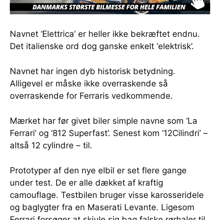
Navnet ‘Elettrica’ er heller ikke bekræftet endnu.
Det italienske ord dog ganske enkelt ‘elektrisk’.
Navnet har ingen dyb historisk betydning.
Alligevel er måske ikke overraskende så
overraskende for Ferraris vedkommende.
Mærket har før givet biler simple navne som ‘La
Ferrari’ og ‘812 Superfast’. Senest kom ’12Cilindri’ –
altså 12 cylindre – til.
Prototyper af den nye elbil er set flere gange
under test. De er alle dækket af kraftig
camouflage. Testbilen bruger visse karosseridele
og baglygter fra en Maserati Levante. Ligesom
Ferrari forsøger at skjule sig bag falske rørhaler til