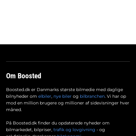
Om Boosted
Boosted.dk er Danmarks største bilmedie med daglige
bilnyheder om
elbiler
,
nye biler
og
bilbranchen
. Vi har op
mod en million brugere og millioner af sidevisninger hver
måned.
På Boosted.dk finder du opdaterede nyheder om
bilmarkedet, bilpriser,
trafik og lovgivning
- og