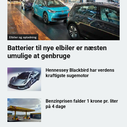
Elbiler og opladning
Batterier til nye elbiler er næsten
umulige at genbruge
Hennessey Blackbird har verdens
kraftigste sugemotor
Benzinprisen falder 1 krone pr. liter
på 4 dage