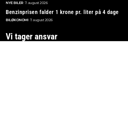
NYE BILER
7. august 2026
Benzinprisen falder 1 krone pr. liter på 4 dage
BILØKONOMI
7. august 2026
Vi tager ansvar
Boosted.dk er tilmeldt Pressenævnet og er dermed
omfattet af medieansvarsloven.
Besøg også:
Auto Show
Billig bilforsikring
Alle bilnyheder