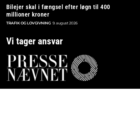
Bilejer skal i fængsel efter løgn til 400
millioner kroner
TRAFIK OG LOVGIVNING
9. august 2026
Vi tager ansvar
Boosted.dk er tilmeldt Pressenævnet og er dermed
omfattet af medieansvarsloven.
Besøg også:
Auto Show
Billig bilforsikring
Alle bilnyheder