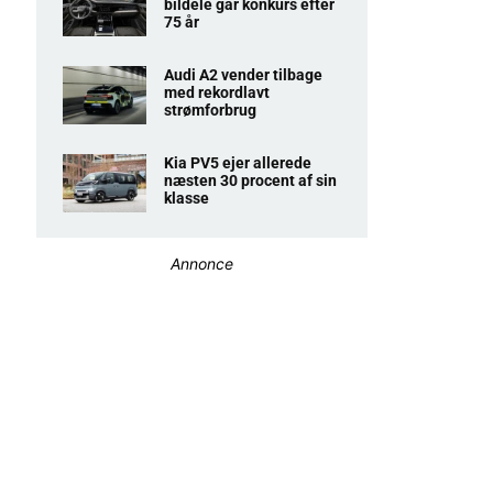
bildele går konkurs efter
75 år
Audi A2 vender tilbage
med rekordlavt
strømforbrug
Kia PV5 ejer allerede
næsten 30 procent af sin
klasse
Annonce