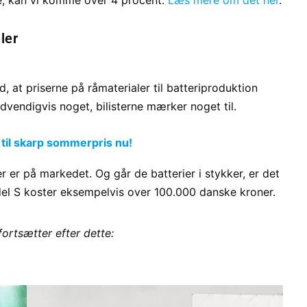
e, kan vi komme over 4 procent.
Læs mere om det her
.
ler
t priserne på råmaterialer til batteriproduktion
vendigvis noget, bilisterne mærker noget til.
 til skarp sommerpris nu!
der er på markedet. Og går de batterier i stykker, er det
del S koster eksempelvis over 100.000 danske kroner.
fortsætter efter dette: