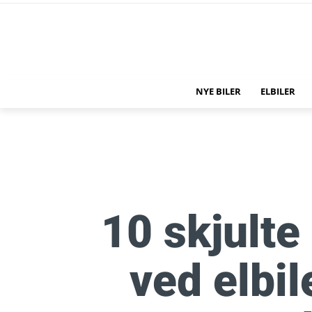
NYE BILER
ELBILER
10 skjult
ved elbi