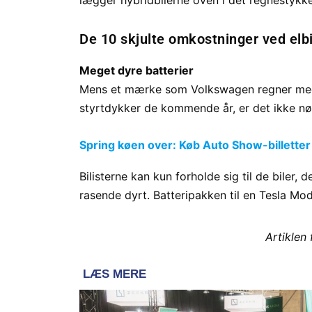
lægger hybridbilerne oven i det regnestykk
De 10 skjulte omkostninger ved elbi
Meget dyre batterier
Mens et mærke som Volkswagen regner med, a
styrtdykker de kommende år, er det ikke nød
Spring køen over: Køb Auto Show-billetter
Bilisterne kan kun forholde sig til de biler, 
rasende dyrt. Batteripakken til en Tesla Mo
Artiklen 