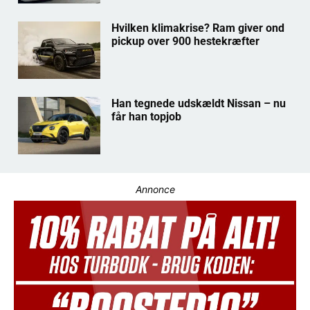
Hvilken klimakrise? Ram giver ond
pickup over 900 hestekræfter
Han tegnede udskældt Nissan – nu
får han topjob
Annonce