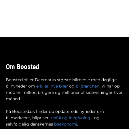
Om Boosted
Boosted.dk er Danmarks største bilmedie med daglige
bilnyheder om
elbiler
,
nye biler
og
bilbranchen
. Vi har op
mod en million brugere og millioner af sidevisninger hver
måned.
På Boosted.dk finder du opdaterede nyheder om
bilmarkedet, bilpriser,
trafik og lovgivning
- og
selvfølgelig danskernes
biløkonomi
.