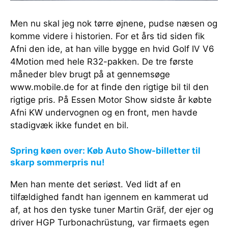
Men nu skal jeg nok tørre øjnene, pudse næsen og
komme videre i historien. For et års tid siden fik
Afni den ide, at han ville bygge en hvid Golf IV V6
4Motion med hele R32-pakken. De tre første
måneder blev brugt på at gennemsøge
www.mobile.de for at finde den rigtige bil til den
rigtige pris. På Essen Motor Show sidste år købte
Afni KW undervognen og en front, men havde
stadigvæk ikke fundet en bil.
Spring køen over: Køb Auto Show-billetter til
skarp sommerpris nu!
Men han mente det seriøst. Ved lidt af en
tilfældighed fandt han igennem en kammerat ud
af, at hos den tyske tuner Martin Gräf, der ejer og
driver HGP Turbonachrüstung, var firmaets egen