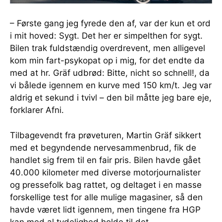
– Første gang jeg fyrede den af, var der kun et ord
i mit hoved: Sygt. Det her er simpelthen for sygt.
Bilen trak fuldstændig overdrevent, men alligevel
kom min fart-psykopat op i mig, for det endte da
med at hr. Gräf udbrød: Bitte, nicht so schnell!, da
vi bålede igennem en kurve med 150 km/t. Jeg var
aldrig et sekund i tvivl – den bil måtte jeg bare eje,
forklarer Afni.
Tilbagevendt fra prøveturen, Martin Gräf sikkert
med et begyndende nervesammenbrud, fik de
handlet sig frem til en fair pris. Bilen havde gået
40.000 kilometer med diverse motorjournalister
og pressefolk bag rattet, og deltaget i en masse
forskellige test for alle mulige magasiner, så den
havde været lidt igennem, men tingene fra HGP
kan med al tydelighed holde til det.