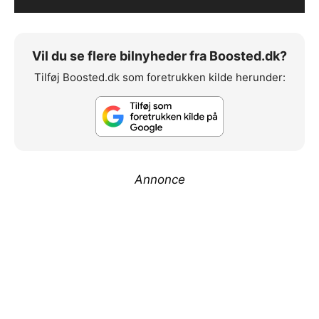
i
l
l
Vil du se flere bilnyheder fra Boosted.dk?
e
Tilføj Boosted.dk som foretrukken kilde herunder:
r
Annonce