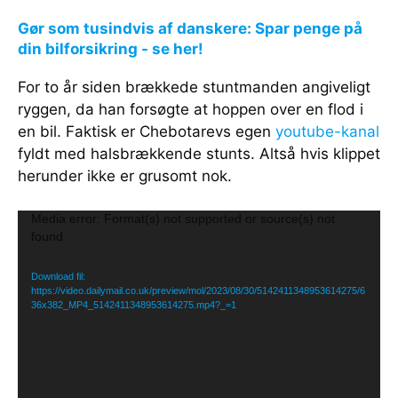
Gør som tusindvis af danskere: Spar penge på
din bilforsikring - se her!
For to år siden brækkede stuntmanden angiveligt
ryggen, da han forsøgte at hoppen over en flod i
en bil. Faktisk er Chebotarevs egen
youtube-kanal
fyldt med halsbrækkende stunts. Altså hvis klippet
herunder ikke er grusomt nok.
V
Media error: Format(s) not supported or source(s) not
found
i
d
Download fil:
e
https://video.dailymail.co.uk/preview/mol/2023/08/30/5142411348953614275/6
36x382_MP4_5142411348953614275.mp4?_=1
o
a
f
s
p