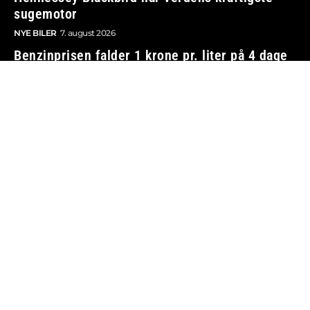
sugemotor
NYE BILER
7. august 2026
Benzinprisen falder 1 krone pr. liter på 4 dage
BILØKONOMI
7. august 2026
Vi tager ansvar
Boosted.dk er tilmeldt Pressenævnet og er dermed
omfattet af medieansvarsloven.
Besøg også:
Auto Show
Billig bilforsikring