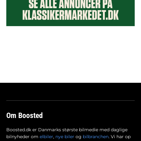
Om Boosted
Boosted.dk er Danmarks største bilmedie med daglige
bilnyheder om
elbiler
,
nye biler
og
bilbranchen
. Vi har op