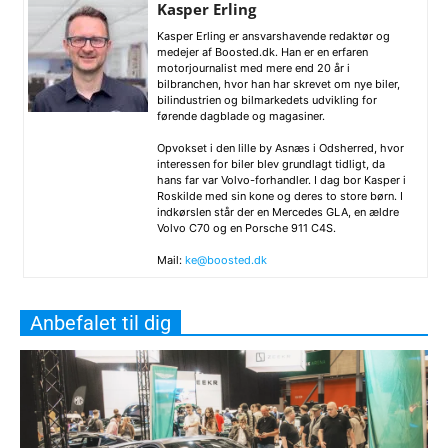
Kasper Erling
Kasper Erling er ansvarshavende redaktør og
medejer af Boosted.dk. Han er en erfaren
motorjournalist med mere end 20 år i
bilbranchen, hvor han har skrevet om nye biler,
bilindustrien og bilmarkedets udvikling for
førende dagblade og magasiner.
Opvokset i den lille by Asnæs i Odsherred, hvor
interessen for biler blev grundlagt tidligt, da
hans far var Volvo-forhandler. I dag bor Kasper i
Roskilde med sin kone og deres to store børn. I
indkørslen står der en Mercedes GLA, en ældre
Volvo C70 og en Porsche 911 C4S.
Mail:
ke@boosted.dk