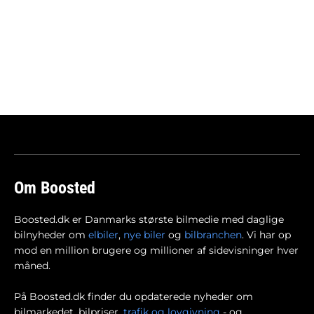
Om Boosted
Boosted.dk er Danmarks største bilmedie med daglige
bilnyheder om
elbiler
,
nye biler
og
bilbranchen
. Vi har op
mod en million brugere og millioner af sidevisninger hver
måned.
På Boosted.dk finder du opdaterede nyheder om
bilmarkedet, bilpriser,
trafik og lovgivning
- og